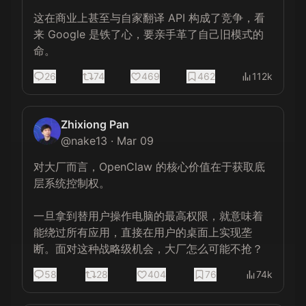
这在商业上甚至与自家翻译 API 构成了竞争，看
来 Google 是铁了心，要亲手革了自己旧模式的
命。
26
74
469
462
112k
Zhixiong Pan
@
nake13
·
Mar 09
对大厂而言，OpenClaw 的核心价值在于获取底
层系统控制权。

一旦拿到替用户操作电脑的最高权限，就意味着
能绕过所有应用，直接在用户的桌面上实现垄
断。面对这种战略级机会，大厂怎么可能不抢？
58
28
404
76
74k