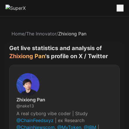
Home
/
The Innovator
/
Zhixiong Pan
Get live statistics and analysis of
Zhixiong Pan
's profile on X / Twitter
Zhixiong Pan
@
nake13
A real cyborg vibe coder | Study 
@ChainFeedsxyz
 | ex Research 
@ChainNewscom
, 
@MyToken
, 
@IBM
 | 