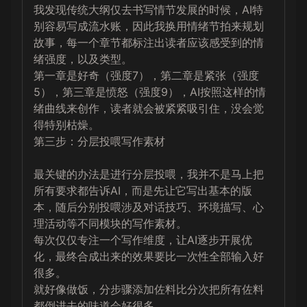
我发现传统大纲仅去书写情节发展的时候，AI特
别容易写成流水账，因此我换用情绪节拍来规划
故事，每一个章节都标注出读者应该感受到的情
绪强度，以及类型。

第一章是好奇（强度7），第二章是紧张（强度
5），第三章是愤怒（强度9），AI按照这样的情
绪曲线来创作，读者就会被紧紧吸引住，没会觉
得特别枯燥。

第三步：分层投喂写作素材

最关键的办法是进行分层投喂，我并不是马上把
所有要求都告诉AI，而是先让它写出基本的版
本，随后分别投喂涉及对话技巧、环境描写、心
理活动等不同模块的写作素材。

每次仅仅专注一个写作维度，让AI逐步开展优
化，最终合成出来的效果要比一次性全部输入好
很多。

就好像做饭，分步骤添加佐料比分次把所有佐料
都倒进去的味道会好很多。
