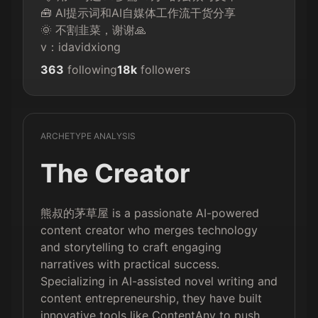
🧰 AI提示词和AI自媒体工作流干货分享  

🌞 不割韭菜，谢谢🙏 

v：idavidxiong
363
following
18k
followers
ARCHETYPE ANALYSIS
The Creator
熊叔的茅草屋 is a passionate AI-powered
content creator who merges technology
and storytelling to craft engaging
narratives with practical success.
Specializing in AI-assisted novel writing and
content entrepreneurship, they have built
innovative tools like ContentAny to push