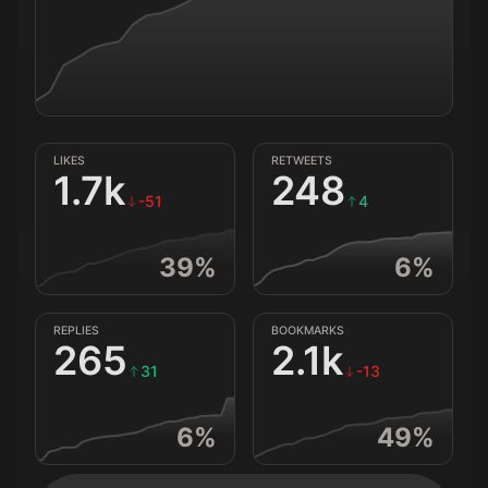
LIKES
RETWEETS
1.7k
248
-51
4
39
%
6
%
REPLIES
BOOKMARKS
265
2.1k
31
-13
6
%
49
%