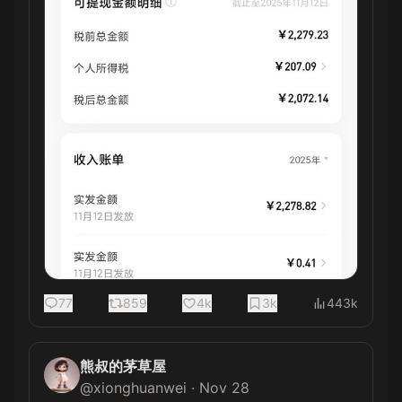
77
859
4k
3k
443k
熊叔的茅草屋
@
xionghuanwei
·
Nov 28