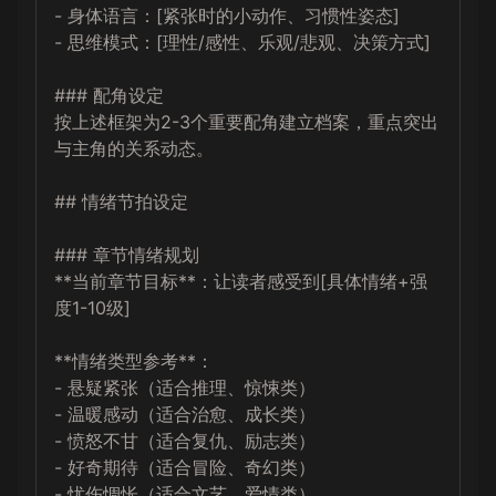
- 身体语言：[紧张时的小动作、习惯性姿态]

- 思维模式：[理性/感性、乐观/悲观、决策方式]

### 配角设定

按上述框架为2-3个重要配角建立档案，重点突出
与主角的关系动态。

## 情绪节拍设定

### 章节情绪规划

**当前章节目标**：让读者感受到[具体情绪+强
度1-10级]

**情绪类型参考**：

- 悬疑紧张（适合推理、惊悚类）

- 温暖感动（适合治愈、成长类）

- 愤怒不甘（适合复仇、励志类）

- 好奇期待（适合冒险、奇幻类）

- 忧伤惆怅（适合文艺、爱情类）
