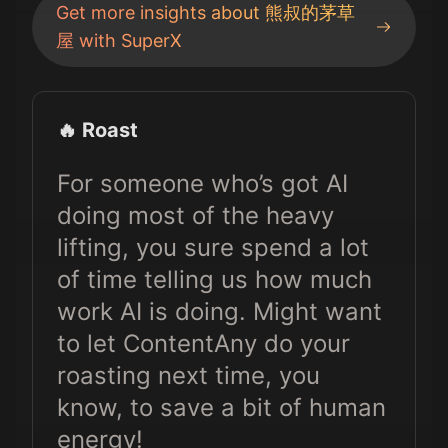
Get more insights about
熊叔的茅草
屋
with SuperX
🔥 Roast
For someone who’s got AI
doing most of the heavy
lifting, you sure spend a lot
of time telling us how much
work AI is doing. Might want
to let ContentAny do your
roasting next time, you
know, to save a bit of human
energy!